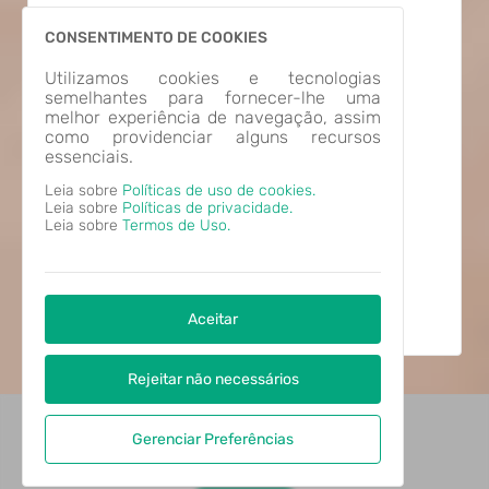
CONSENTIMENTO DE COOKIES
Utilizamos cookies e tecnologias
Estão Disponíveis
58
semelhantes para fornecer-lhe uma
melhor experiência de navegação, assim
como providenciar alguns recursos
Serviços
essenciais.
Leia sobre
Políticas de uso de cookies.
28
Dispensam Login
Leia sobre
Políticas de privacidade.
30
Necessitam Login
Leia sobre
Termos de Uso.
1
Serviços Informativos
Aceitar
Rejeitar não necessários
Gerenciar Preferências