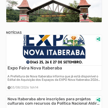
NOTÍCIAS
Expo Feira Nova Itaberaba
A Prefeitura de Nova Itaberaba informa que já está disponível o
Edital de Aquisição dos Espaços da EXPO Nova Itaberaba 2026,
um dos maiores eventos do município, que será realizado nos
dias 25, 26 e 2...
03/08/2026 16h14
Nova Itaberaba abre inscrições para projetos
culturais com recursos da Política Nacional Aldir
Blanc